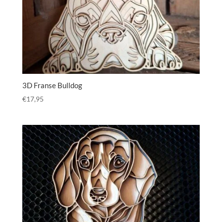
3D Franse Bulldog
€
17,95