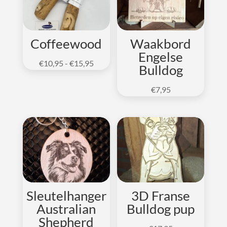
v
e
:
Coffeewood
Waakbord
Engelse
Prijsklasse:
€
10,95
-
€
15,95
Bulldog
€10,95
tot
€
7,95
€15,95
Sleutelhanger
3D Franse
Australian
Bulldog pup
Shepherd