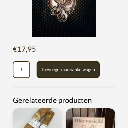
€
17,95
3D
A
Toevoegen aan winkelwagen
teckel
l
pupje
t
van
e
hout
r
Gerelateerde producten
aantal
n
a
t
i