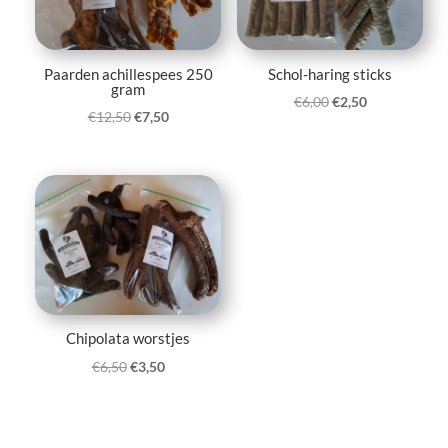
Paarden achillespees 250
Schol-haring sticks
gram
Oorspronkelijke
Huidige
€
6,00
€
2,50
Oorspronkelijke
Huidige
€
12,50
€
7,50
prijs
prijs
prijs
prijs
was:
is:
was:
is:
€6,00.
€2,50.
€12,50.
€7,50.
Chipolata worstjes
Oorspronkelijke
Huidige
€
6,50
€
3,50
prijs
prijs
was:
is:
€6,50.
€3,50.