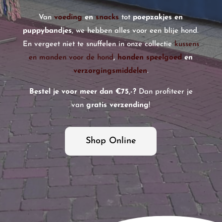
Van
voeding
en
snacks
tot
poepzakjes en
puppybandjes
, we hebben alles voor een blije hond.
En vergeet niet te snuffelen in onze collectie
kussens
en manden voor de hond
,
honden speelgoed
en
verzorgingsmiddelen
.
Bestel je voor meer dan €75,-?
Dan profiteer je
van
gratis verzending
!
Shop Online