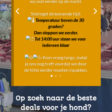
wij wat eerder op de markt.
Stelregel de komende tijd:
Temperatuur boven de 30
graden?
Dan stoppen we eerder.
Tot 14:00 u
ur staan we voor
iedereen klaar
Kom vroeg langs, zodat
je ons nog treft voordat we door
de hitte eerder moeten inpakken.
Op zoek naar de beste
deals voor je hond?