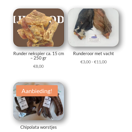
tot
tot
€12,00
€6,00
Runder nekspier ca. 15 cm
Runderoor met vacht
– 250 gr
Prijsklasse:
€
3,00
-
€
11,00
€
8,00
€3,00
tot
€11,00
Aanbieding!
Chipolata worstjes