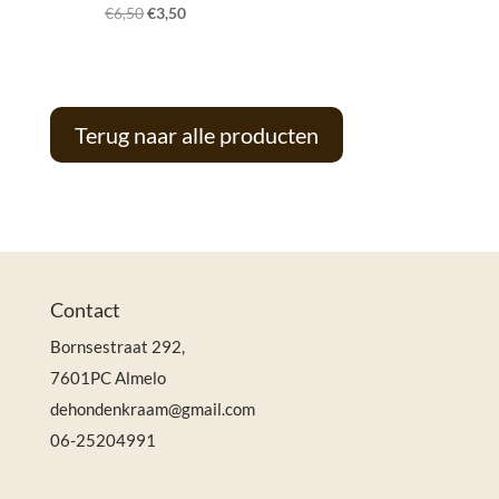
Oorspronkelijke
Huidige
€
6,50
€
3,50
prijs
prijs
was:
is:
€6,50.
€3,50.
Terug naar alle producten
Contact
Bornsestraat 292,
7601PC Almelo
dehondenkraam@gmail.com
06-25204991