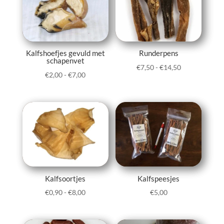
Kalfshoefjes gevuld met
Runderpens
schapenvet
Prijsklasse:
€
7,50
-
€
14,50
Prijsklasse:
€
2,00
-
€
7,00
€7,50
€2,00
tot
tot
€14,50
€7,00
Kalfsoortjes
Kalfspeesjes
Prijsklasse:
€
0,90
-
€
8,00
€
5,00
€0,90
tot