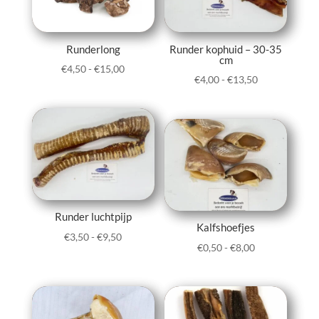
Runderlong
Runder kophuid – 30-35
cm
Prijsklasse:
€
4,50
-
€
15,00
Prijsklasse:
€
4,00
-
€
13,50
€4,50
€4,00
tot
tot
€15,00
€13,50
Runder luchtpijp
Kalfshoefjes
Prijsklasse:
€
3,50
-
€
9,50
Prijsklasse:
€
0,50
-
€
8,00
€3,50
€0,50
tot
tot
€9,50
€8,00