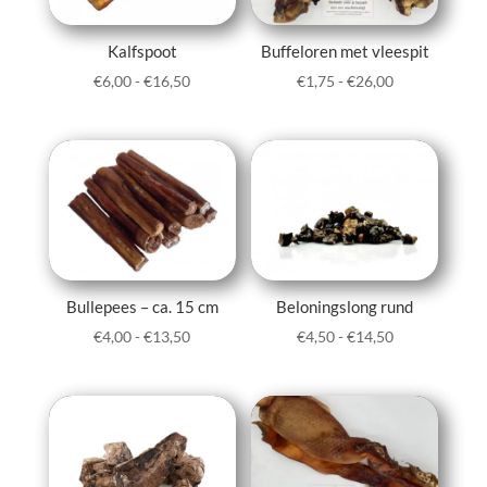
Kalfspoot
Buffeloren met vleespit
Prijsklasse:
Prijsklasse:
€
6,00
-
€
16,50
€
1,75
-
€
26,00
€6,00
€1,75
tot
tot
€16,50
€26,00
Bullepees – ca. 15 cm
Beloningslong rund
Prijsklasse:
Prijsklasse:
€
4,00
-
€
13,50
€
4,50
-
€
14,50
€4,00
€4,50
tot
tot
€13,50
€14,50