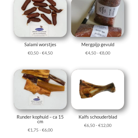
€8,00
Salami worstjes
Mergpijp gevuld
Prijsklasse:
Prijsklasse:
€
0,50
-
€
4,50
€
4,50
-
€
8,00
€0,50
€4,50
tot
tot
€4,50
€8,00
Runder kophuid – ca 15
Kalfs schouderblad
cm
Prijsklasse:
€
6,50
-
€
12,00
Prijsklasse:
€
1,75
-
€
6,00
€6,50
€1,75