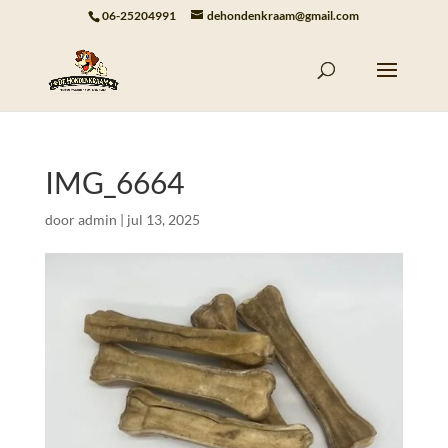
06-25204991
dehondenkraam@gmail.com
IMG_6664
door
admin
|
jul 13, 2025