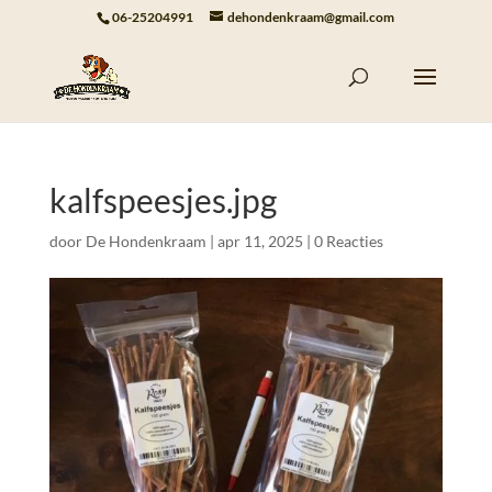
06-25204991
dehondenkraam@gmail.com
kalfspeesjes.jpg
door
De Hondenkraam
|
apr 11, 2025
|
0 Reacties