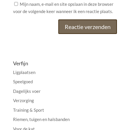
Mijn naam, e-mail en site opslaan in deze browser
voor de volgende keer wanneer ik een reactie plaats.
A
l
t
e
Verfijn
r
Ligplaatsen
n
a
Speelgoed
t
Dagelijks voer
i
Verzorging
v
e
Training & Sport
:
Riemen, tuigen en halsbanden
Voor de kat