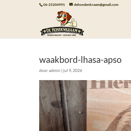
06-25204991
dehondenkraam@gmail.com
waakbord-lhasa-apso
door
admin
|
jul 9, 2026