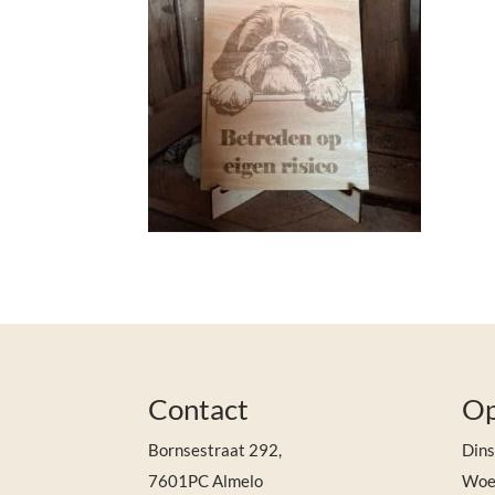
Contact
Op
Bornsestraat 292,
Din
7601PC Almelo
Woen