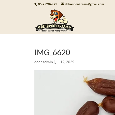
06-25204991
dehondenkraam@gmail.com
IMG_6620
door
admin
|
jul 12, 2025