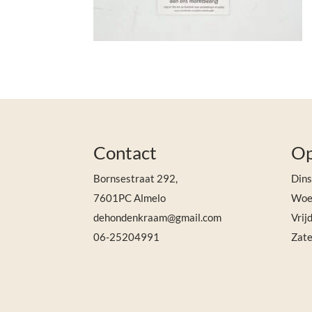
Contact
Op
Bornsestraat 292,
Din
7601PC Almelo
Woen
dehondenkraam@gmail.com
Vrij
06-25204991
Zate