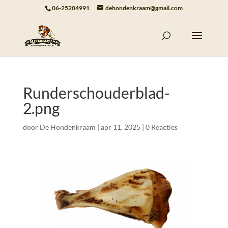
06-25204991
dehondenkraam@gmail.com
Runderschouderblad-
2.png
door
De Hondenkraam
|
apr 11, 2025
|
0 Reacties