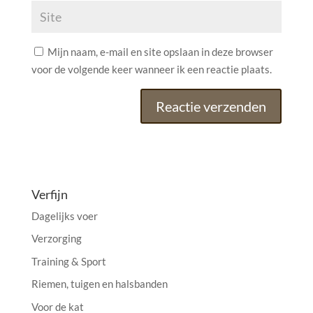
Mijn naam, e-mail en site opslaan in deze browser
voor de volgende keer wanneer ik een reactie plaats.
A
l
t
e
Verfijn
r
Dagelijks voer
n
a
Verzorging
t
Training & Sport
i
Riemen, tuigen en halsbanden
v
e
Voor de kat