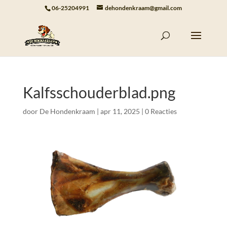
06-25204991
dehondenkraam@gmail.com
Kalfsschouderblad.png
door
De Hondenkraam
|
apr 11, 2025
|
0 Reacties