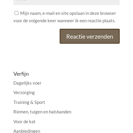
Mijn naam, e-mail en site opslaan in deze browser
voor de volgende keer wanneer ik een reactie plaats.
A
l
t
e
Verfijn
r
Dagelijks voer
n
a
Verzorging
t
Training & Sport
i
Riemen, tuigen en halsbanden
v
e
Voor de kat
:
Aanbiedingen