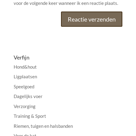
voor de volgende keer wanneer ik een reactie plaats.
A
l
t
e
Verfijn
r
Hond&hout
n
a
Ligplaatsen
t
Speelgoed
i
Dagelijks voer
v
e
Verzorging
:
Training & Sport
Riemen, tuigen en halsbanden
Voor de kat