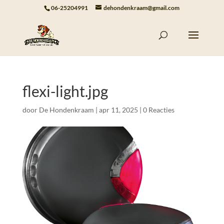
06-25204991
dehondenkraam@gmail.com
flexi-light.jpg
door
De Hondenkraam
|
apr 11, 2025
|
0 Reacties