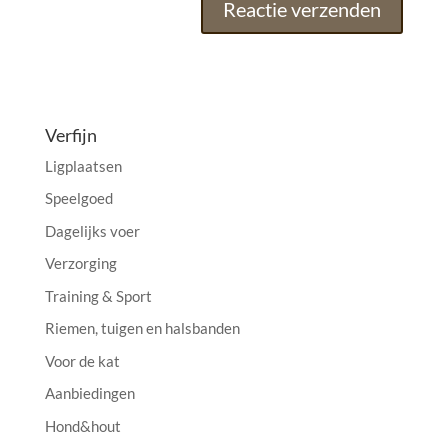
A
l
t
e
Verfijn
r
Ligplaatsen
n
a
Speelgoed
t
Dagelijks voer
i
Verzorging
v
e
Training & Sport
:
Riemen, tuigen en halsbanden
Voor de kat
Aanbiedingen
Hond&hout