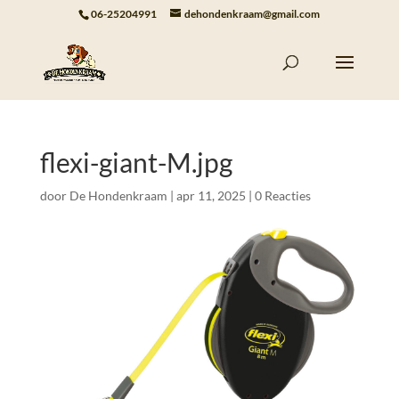
06-25204991
dehondenkraam@gmail.com
flexi-giant-M.jpg
door
De Hondenkraam
|
apr 11, 2025
|
0 Reacties