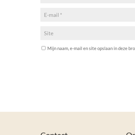
Mijn naam, e-mail en site opslaan in deze br
A
l
t
e
r
n
a
t