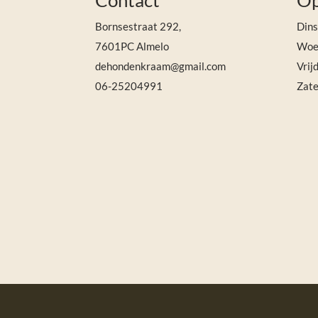
Contact
Op
i
v
Bornsestraat 292,
Din
e
7601PC Almelo
Woen
:
dehondenkraam@gmail.com
Vrij
06-25204991
Zate