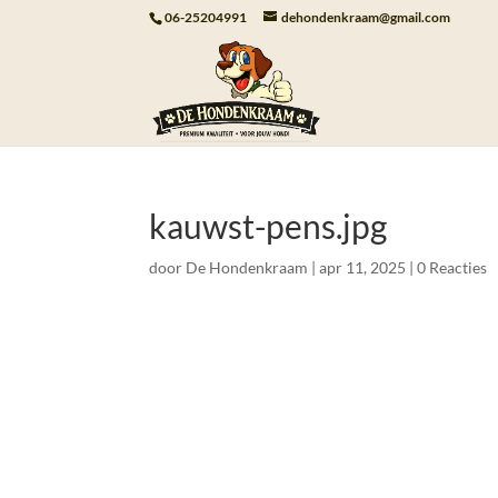
06-25204991
dehondenkraam@gmail.com
kauwst-pens.jpg
door
De Hondenkraam
|
apr 11, 2025
|
0 Reacties