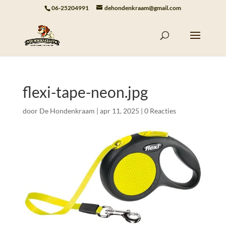
06-25204991
dehondenkraam@gmail.com
flexi-tape-neon.jpg
door
De Hondenkraam
|
apr 11, 2025
|
0 Reacties