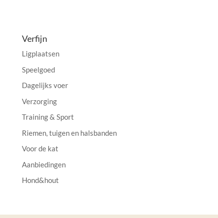
l
t
e
Verfijn
r
Ligplaatsen
n
a
Speelgoed
t
Dagelijks voer
i
Verzorging
v
e
Training & Sport
:
Riemen, tuigen en halsbanden
Voor de kat
Aanbiedingen
Hond&hout