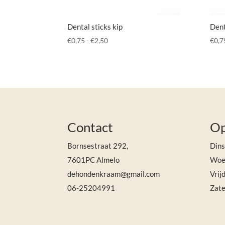
Dental sticks kip
Dent
Prijsklasse:
€
0,75
-
€
2,50
€
0,7
€0,75
tot
€2,50
Contact
Op
Bornsestraat 292,
Din
7601PC Almelo
Woen
dehondenkraam@gmail.com
Vrij
06-25204991
Zate