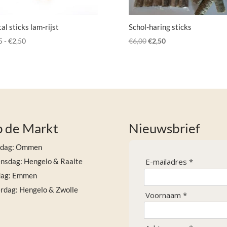
al sticks lam-rijst
Schol-haring sticks
Prijsklasse:
Oorspronkelijke
Huidige
5
-
€
2,50
€
6,00
€
2,50
€0,75
prijs
prijs
tot
was:
is:
€2,50
€6,00.
€2,50.
 de Markt
Nieuwsbrief
sdag: Ommen
sdag: Hengelo & Raalte
E-mailadres *
dag: Emmen
rdag: Hengelo & Zwolle
Voornaam *