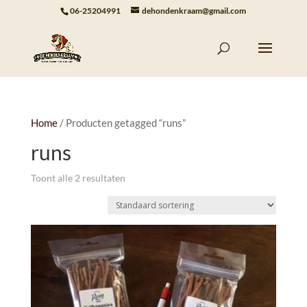
06-25204991
dehondenkraam@gmail.com
Home
/ Producten getagged “runs”
runs
Toont alle 2 resultaten