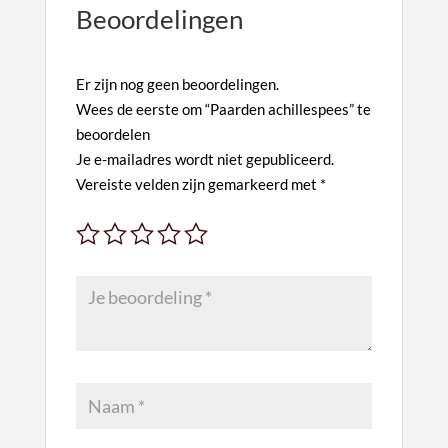
e
Beoordelingen
r
n
a
Er zijn nog geen beoordelingen.
Wees de eerste om “Paarden achillespees” te
t
beoordelen
i
Je e-mailadres wordt niet gepubliceerd.
v
Vereiste velden zijn gemarkeerd met
*
e
: