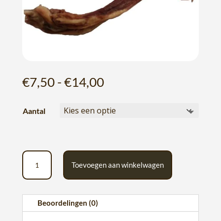
Prijsklasse:
€
7,50
-
€
14,00
€7,50
tot
Aantal
€14,00
Paarden
Toevoegen aan winkelwagen
achillespees
aantal
A
l
Beoordelingen (0)
t