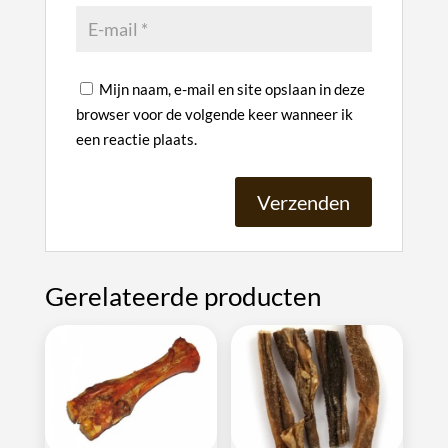
Mijn naam, e-mail en site opslaan in deze
browser voor de volgende keer wanneer ik
een reactie plaats.
A
l
Gerelateerde producten
t
e
r
n
a
t
i