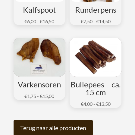
v
Kalfspoot
Runderpens
e
:
Prijsklasse:
Prijsklasse:
€
6,00
-
€
16,50
€
7,50
-
€
14,50
€6,00
€7,50
tot
tot
€16,50
€14,50
Varkensoren
Bullepees – ca.
15 cm
Prijsklasse:
€
1,75
-
€
15,00
€1,75
Prijsklasse:
€
4,00
-
€
13,50
tot
€4,00
€15,00
tot
€13,50
Terug naar alle producten