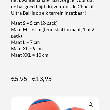
het kwaliteitsmateriaal zorgt ervoor dat
de bal goed blijft drijven, dus de Chuckit
Ultra Ball is op elk terrein inzetbaar!
Maat S = 5 cm (2-pack)
Maat M = 6 cm (tennisbal formaat, 1 of 2-
pack)
Maat L = 7 cm
Maat XL = 9 cm
Maat XXL = 10 cm
Prijsklasse:
€
5,95
-
€
13,95
€5,95
tot
€13,95