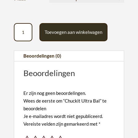
Chuckit
Toevoegen aan winkelwagen
Ultra
Bal
A
aantal
l
Beoordelingen (0)
t
e
Beoordelingen
r
n
a
Er zijn nog geen beoordelingen.
Wees de eerste om “Chuckit Ultra Bal” te
t
beoordelen
i
Je e-mailadres wordt niet gepubliceerd.
v
Vereiste velden zijn gemarkeerd met
*
e
: