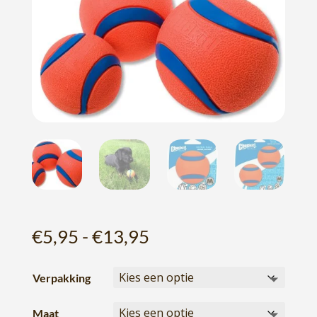
Prijsklasse:
€
5,95
-
€
13,95
€5,95
tot
Verpakking
€13,95
Maat