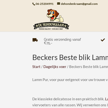
06-25204991
dehondenkraam@gmail.com
Gratis verzending vanaf


€75,-
Beckers Beste blik Lam
Start
/
Dagelijks voer
/ Beckers Beste blik Lam
Lamm Pur, voor puur eetgenot voor uw trouwe v
De klassieke delicatesse in een praktisch blik.
L
viervoeters van alle rassen. Wij verwerken ons