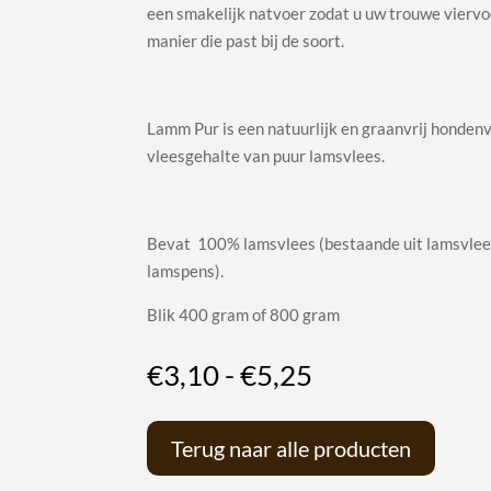
een smakelijk natvoer zodat u uw trouwe viervo
manier die past bij de soort.
Lamm Pur is een natuurlijk en graanvrij honden
vleesgehalte van puur lamsvlees.
Bevat 100% lamsvlees (bestaande uit lamsvlees
lamspens).
Blik 400 gram of 800 gram
Prijsklasse:
€
3,10
-
€
5,25
€3,10
tot
Terug naar alle producten
€5,25