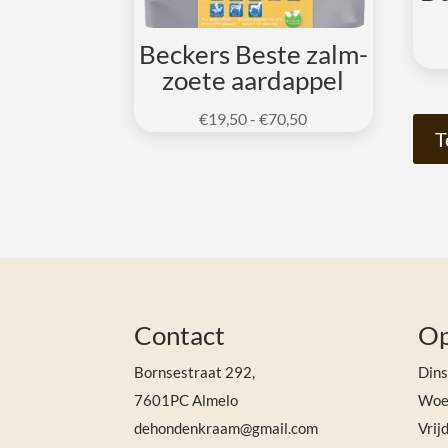
Beckers Beste zalm-
zoete aardappel
Prijsklasse:
€
19,50
-
€
70,50
T
€19,50
tot
€70,50
Contact
Op
Bornsestraat 292,
Din
7601PC Almelo
Woen
dehondenkraam@gmail.com
Vrij