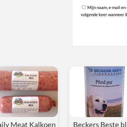
Mijn naam, e-mail en 
volgende keer wanneer ik
A
l
t
e
r
n
a
t
i
v
e
:
ily Meat Kalkoen
Beckers Beste bl