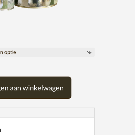
sklasse:
10
25
en aan winkelwagen
n