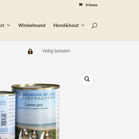
0 items
ct
Winkelmand
Hond&hout
Veilig betalen
