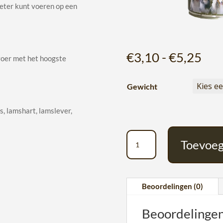
eter kunt voeren op een
Prij
€
3,10
-
€
5,25
voer met het hoogste
€3,
tot
Gewicht
€5,
, lamshart, lamslever,
Beckers
Toevoeg
Beste
blik
A
Lamm
l
Pur
Beoordelingen (0)
t
aantal
e
Beoordelinge
r