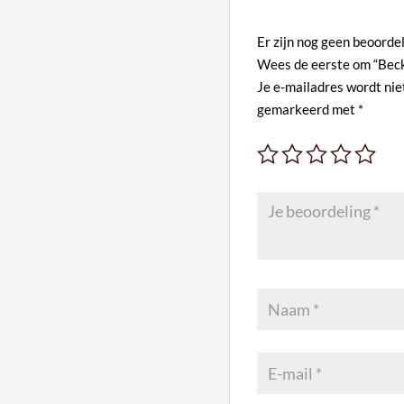
n
Er zijn nog geen beoorde
a
Wees de eerste om “Beck
t
Je e-mailadres wordt nie
i
gemarkeerd met
*
v
e
: