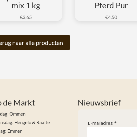
mix 1 kg
Pferd Pur
€
3,65
€
4,50
erug naar alle producten
 de Markt
Nieuwsbrief
sdag: Ommen
sdag: Hengelo & Raalte
E-mailadres *
dag: Emmen