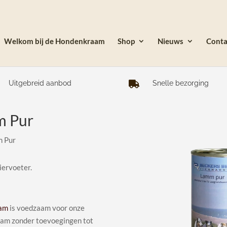
Welkom bij de Hondenkraam
Shop
Nieuws
Conta
Uitgebreid aanbod
Snelle bezorging

m Pur
m Pur
iervoeter.
am
is voedzaam voor onze
 lam zonder toevoegingen tot