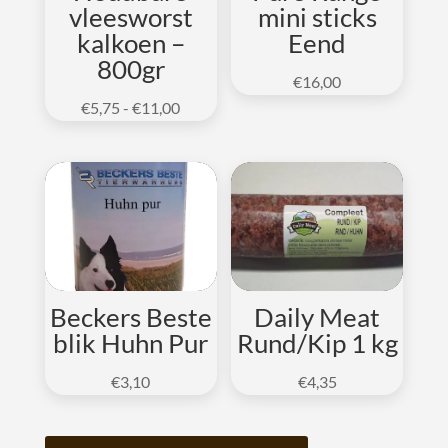
e
vleesworst
mini sticks
:
kalkoen –
Eend
800gr
€
16,00
Prijsklasse:
€
5,75
-
€
11,00
€5,75
tot
€11,00
Beckers Beste
Daily Meat
blik Huhn Pur
Rund/Kip 1 kg
€
3,10
€
4,35