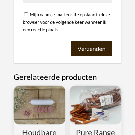
Mijn naam, e-mail en site opslaan in deze
browser voor de volgende keer wanneer ik
een reactie plaats.
A
l
Gerelateerde producten
t
e
r
n
a
t
i
v
Houdbare
Pure Range